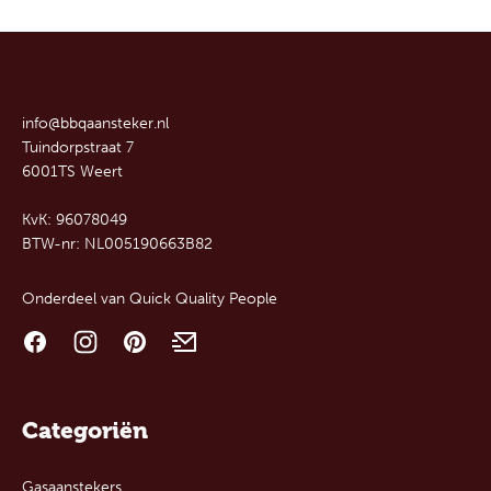
info@bbqaansteker.nl
Tuindorpstraat 7
6001TS Weert
KvK: 96078049
BTW-nr: NL005190663B82
Onderdeel van
Quick Quality People
Categoriën
Gasaanstekers