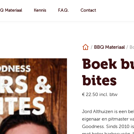
Q Materiaal
Kennis
F.A.Q.
Contact
/
BBQ Materiaal
/
B
Boek b
bites
€ 22.50
incl. btw
Jord Althuizen is een be
eigenaar en pitmaster v
Goodness. Sinds 2010 is
met beter barbecueën. S