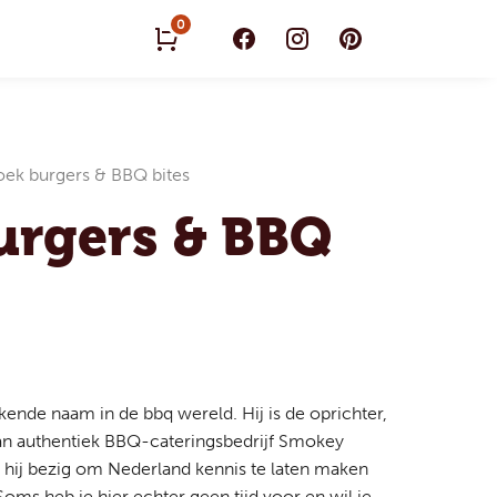
0
oek burgers & BBQ bites
urgers & BBQ
kende naam in de bbq wereld. Hij is de oprichter,
an authentiek BBQ-cateringsbedrijf Smokey
 hij bezig om Nederland kennis te laten maken
oms heb je hier echter geen tijd voor en wil je