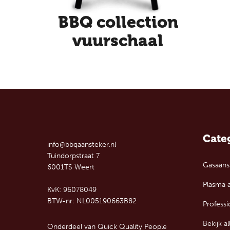
BBQ collection
vuurschaal
Cate
info@bbqaansteker.nl
Tuindorpstraat 7
Gasaans
6001TS Weert
Plasma 
KvK: 96078049
BTW-nr: NL005190663B82
Profess
Bekijk al
Onderdeel van
Quick Quality People