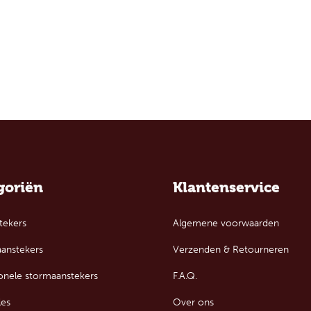
goriën
Klantenservice
tekers
Algemene voorwaarden
aanstekers
Verzenden & Retourneren
ionele stormaanstekers
F.A.Q.
les
Over ons